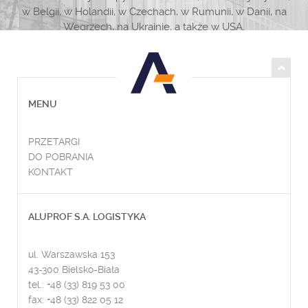
w Belgii, w Holandii, w Czechach, w Rumunii, w Danii, na
Węgrzech, na Ukrainie, a także w USA.
MENU
PRZETARGI
DO POBRANIA
KONTAKT
ALUPROF S.A. LOGISTYKA
ul. Warszawska 153
43-300 Bielsko-Biała
tel.: +48 (33) 819 53 00
fax: +48 (33) 822 05 12